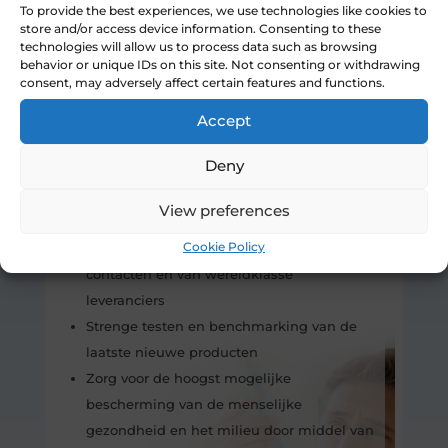
To provide the best experiences, we use technologies like cookies to
Het gebruik van ‘in-house’ laboratoria voor
store and/or access device information. Consenting to these
onderzoek en ontwikkeling op
technologies will allow us to process data such as browsing
behavior or unique IDs on this site. Not consenting or withdrawing
wereldwijde schaal
consent, may adversely affect certain features and functions.
Nauwe samenwerking met internationale
testlaboratoria (bijv. Eurofins, SGS /
Accept
Fresenius)
Deny
Bescherming van de laatste innovaties
door, internationale wetgeving, octrooi-
View preferences
evaluatie en regelgevende ondersteuning
Cookie Policy
Uitgebreid netwerk van deskundige
contacten en van wereldklasse
leveranciers
Strenge testen en benchmarking van de
laatste nieuwe producten
Zorg voor de hoogst mogelijke
bescherming van de menselijke
gezondheid en het milieu door middel van