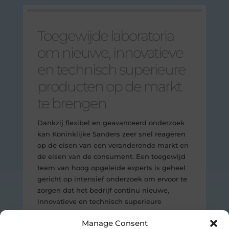
Toegewijde laboratoria
om nieuwe, innovatieve
en technisch superieure
producten op de markt
te brengen
Dankzij flexibel en geavanceerd onderzoek
kan Koninklijke Sanders zeer snel reageren
op de eisen van een veranderende markt en
de eisen van de consument. Een toegewijd
team van hoog opgeleide experts is geheel
gericht op intensief onderzoek om ervoor te
zorgen dat het bedrijf continu nieuwe,
innovatieve en technisch superieure
producten op de markt kan brengen. Dit
Manage Consent
gebeurt door middel van: