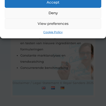
Accept
Producten
Productreeksen
Deny
Verkooppunten
Verpakking en communicatie
View preferences
Een sterke onderzoeks- en
Cookie Policy
ontwikkelingsafdeling voor het selecteren
en testen van nieuwe ingrediënten en
formuleringen
Constante marktanalyses en
trendwatching
Concurrerende benchmarking
Disclaimer / Legal Statement
© Royal Sanders 2025