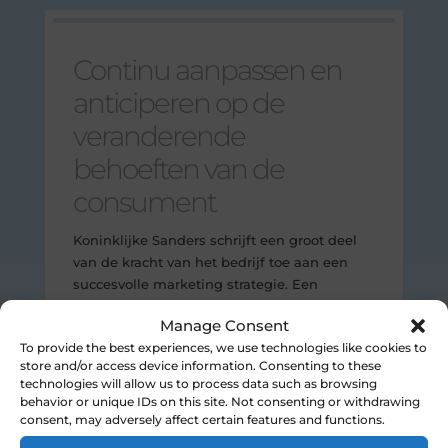
Continu aanpassen en
anticiperen op de
veranderende
behoeften van de
consument
Koninklijke Sanders schrijft een groot deel
van de kracht van het bedrijf toe aan een
succesvolle marketing strategie. Een
speciaal team van account management en
Manage Consent
klantenservice anticipeert voortdurend op de
To provide the best experiences, we use technologies like cookies to
veranderende eisen van de consument door
store and/or access device information. Consenting to these
middel van:
technologies will allow us to process data such as browsing
behavior or unique IDs on this site. Not consenting or withdrawing
Zeer strategisch innovatiemanagement
consent, may adversely affect certain features and functions.
Conceptuele maatwerkoplossingen voor: